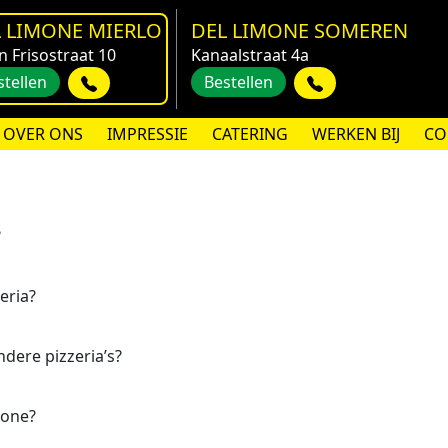
 LIMONE MIERLO
DEL LIMONE SOMEREN
n Frisostraat 10
Kanaalstraat 4a
stellen
Bestellen
OVER ONS
IMPRESSIE
CATERING
WERKEN BIJ
CO
?
eria?
dere pizzeria’s?
mone?