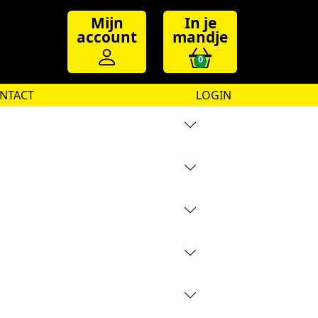
Mijn
In je
account
mandje
0
NTACT
LOGIN