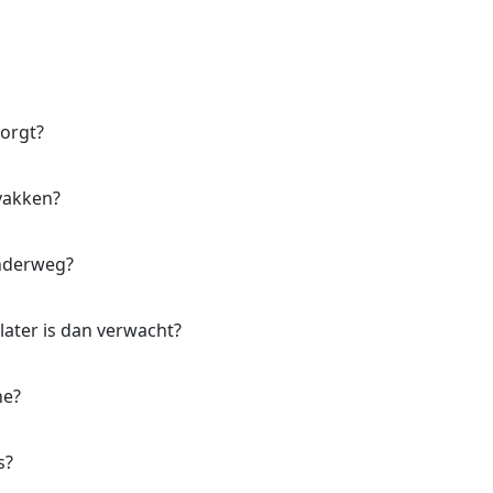
zorgt?
vakken?
onderweg?
later is dan verwacht?
ne?
s?