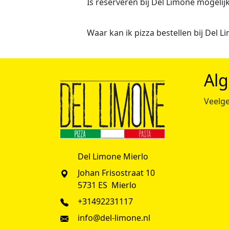
Is reserveren bij Del Limone mogelij
Waar kan ik pizza bestellen bij Del L
Al
Veelge
Del Limone Mierlo
Johan Frisostraat 10
5731 ES Mierlo
+31492231117
info@del-limone.nl