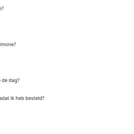
n?
 Limone?
p de dag?
adat ik heb besteld?