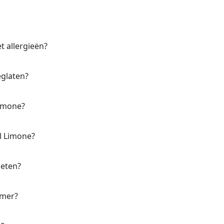
 allergieën?
eglaten?
Limone?
l Limone?
 eten?
omer?